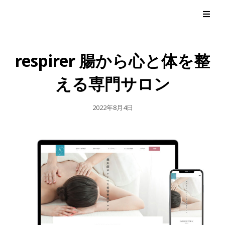
UO WORKS ウオワークス
respirer 腸から心と体を整
える専門サロン
公
2022年8月4日
開
日