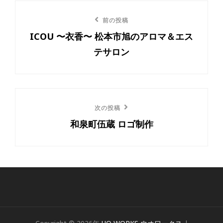
リ
投
ー
前
前の投稿
稿
ICOU 〜衣香〜 松本市旭のアロマ＆エス
の
ナ
テサロン
投
ビ
稿
ゲ
ー
次
次の投稿
和泉町伍蔵 ロゴ制作
の
シ
投
ョ
稿
ン